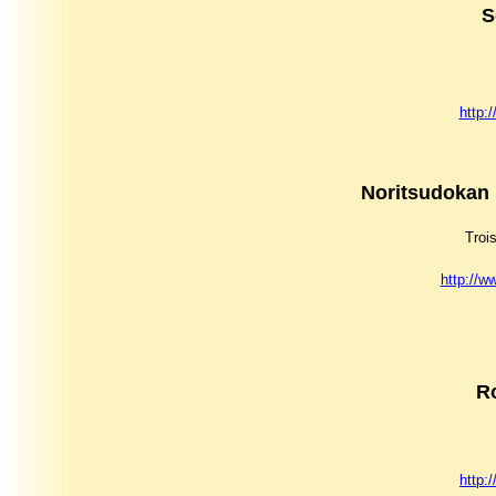
S
http:
Noritsudokan
Troi
http://ww
R
http: